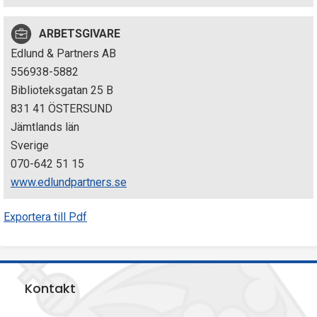
p
ARBETSGIVARE
e
Edlund & Partners AB
k
556938-5882
Biblioteksgatan 25 B
t
831 41 ÖSTERSUND
i
Jämtlands län
Sverige
o
070-642 51 15
n
www.edlundpartners.se
e
Exportera till Pdf
n
Kontakt