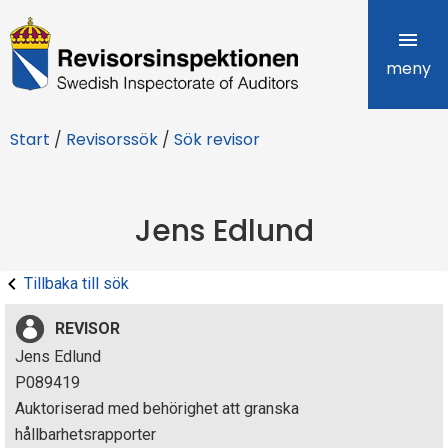
R
e
meny
v
Start
/
Revisorssök
/
Sök revisor
i
s
Jens Edlund
o
r
Tillbaka till sök
s
REVISOR
i
Jens Edlund
P089419
n
Auktoriserad med behörighet att granska
s
hållbarhetsrapporter