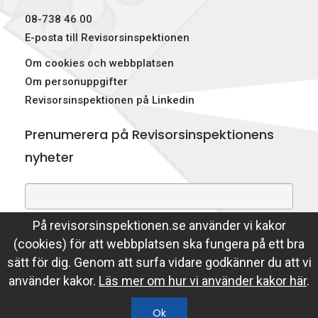
08-738 46 00
E-posta till Revisorsinspektionen
Om cookies och webbplatsen
Om personuppgifter
Revisorsinspektionen på Linkedin
Prenumerera på Revisorsinspektionens
nyheter
På revisorsinspektionen.se använder vi kakor
Genom att prenumerera på nyheter godkänner du att
(cookies) för att webbplatsen ska fungera på ett bra
Revisorsinspektionen lagrar din e-postadress.
sätt för dig. Genom att surfa vidare godkänner du att vi
Läs mer
använder kakor.
Läs mer om hur vi använder kakor här
.