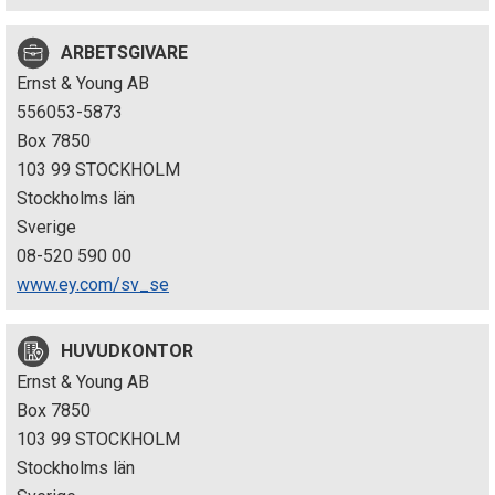
p
ARBETSGIVARE
e
Ernst & Young AB
k
556053-5873
Box 7850
t
103 99 STOCKHOLM
i
Stockholms län
Sverige
o
08-520 590 00
n
www.ey.com/sv_se
e
HUVUDKONTOR
n
Ernst & Young AB
Box 7850
103 99 STOCKHOLM
Stockholms län