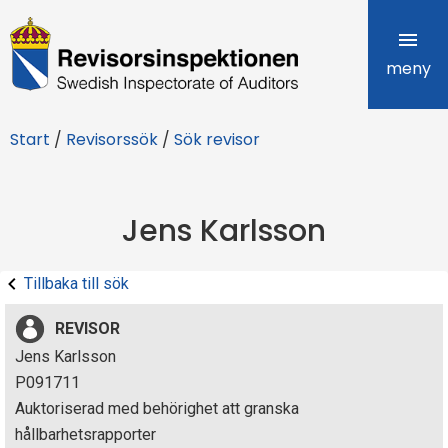
R
e
meny
v
Start
/
Revisorssök
/
Sök revisor
i
s
Jens Karlsson
o
r
Tillbaka till sök
s
REVISOR
i
Jens Karlsson
P091711
n
Auktoriserad med behörighet att granska
s
hållbarhetsrapporter