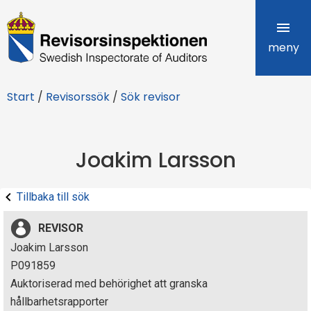
R
e
meny
v
Start
/
Revisorssök
/
Sök revisor
i
s
Joakim Larsson
o
r
Tillbaka till sök
s
REVISOR
i
Joakim Larsson
P091859
n
Auktoriserad med behörighet att granska
s
hållbarhetsrapporter