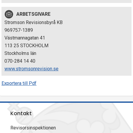
p
ARBETSGIVARE
e
Stromson Revisionsbyrå KB
k
969757-1389
Västmannagatan 41
t
113 25 STOCKHOLM
i
Stockholms län
070-284 14 40
o
www.stromsonrevision.se
n
Exportera till Pdf
e
n
Kontakt
Revisorsinspektionen