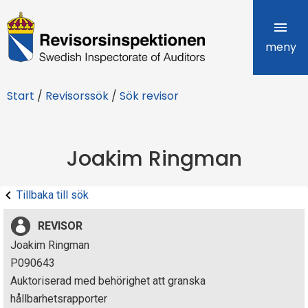
R
e
meny
v
Start
/
Revisorssök
/
Sök revisor
i
s
Joakim Ringman
o
r
Tillbaka till sök
s
REVISOR
i
Joakim Ringman
P090643
n
Auktoriserad med behörighet att granska
s
hållbarhetsrapporter