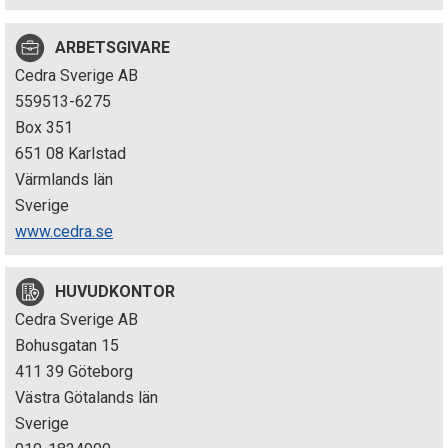
p
ARBETSGIVARE
e
Cedra Sverige AB
k
559513-6275
Box 351
t
651 08 Karlstad
i
Värmlands län
Sverige
o
www.cedra.se
n
HUVUDKONTOR
e
Cedra Sverige AB
n
Bohusgatan 15
411 39 Göteborg
Västra Götalands län
Sverige