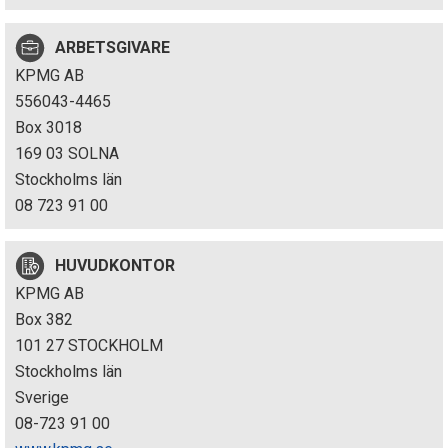
p
ARBETSGIVARE
e
KPMG AB
k
556043-4465
Box 3018
t
169 03 SOLNA
i
Stockholms län
08 723 91 00
o
n
HUVUDKONTOR
KPMG AB
e
Box 382
n
101 27 STOCKHOLM
Stockholms län
Sverige
08-723 91 00