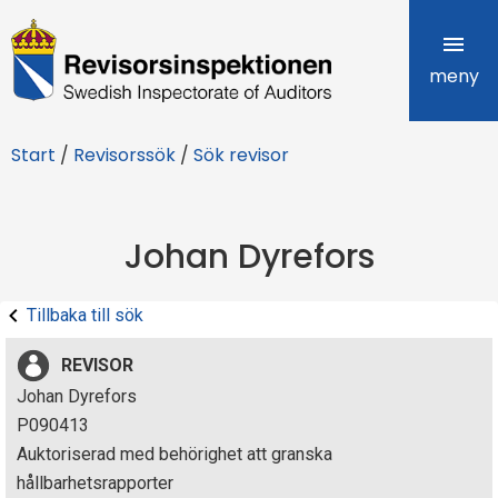
R
e
meny
v
Start
/
Revisorssök
/
Sök revisor
i
s
Johan Dyrefors
o
r
Tillbaka till sök
s
REVISOR
i
Johan Dyrefors
P090413
n
Auktoriserad med behörighet att granska
s
hållbarhetsrapporter