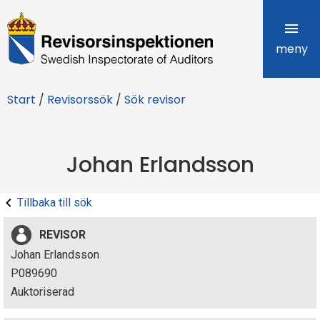
R
e
meny
v
Start
/
Revisorssök
/
Sök revisor
i
s
Johan Erlandsson
o
r
Tillbaka till sök
s
REVISOR
i
Johan Erlandsson
P089690
n
Auktoriserad
s