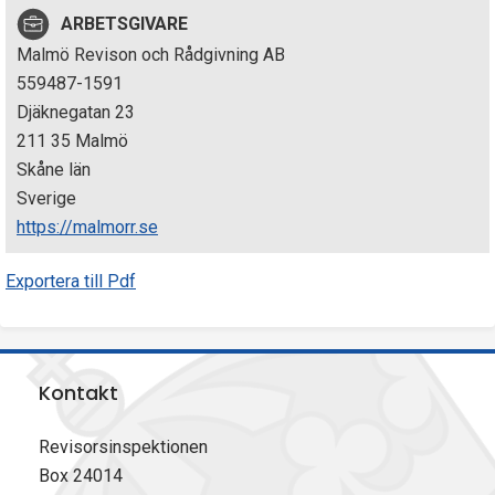
p
ARBETSGIVARE
Malmö Revison och Rådgivning AB
e
559487-1591
k
Djäknegatan 23
211 35 Malmö
t
Skåne län
i
Sverige
https://malmorr.se
o
Exportera till Pdf
n
e
n
Kontakt
Revisorsinspektionen
Box 24014