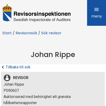
R
e
meny
v
Start
/
Revisorssök
/
Sök revisor
i
s
Johan Rippe
o
r
Tillbaka till sök
s
REVISOR
i
Johan Rippe
P090607
n
Auktoriserad med behörighet att granska
s
hållbarhetsrapporter