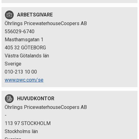
p
ARBETSGIVARE
e
Öhrlings PricewaterhouseCoopers AB
k
556029-6740
Masthamsgatan 1
t
405 32 GÖTEBORG
i
Västra Götalands län
Sverige
o
010-213 10 00
n
www.pwc.com/se
e
HUVUDKONTOR
n
Öhrlings PricewaterhouseCoopers AB
-
113 97 STOCKHOLM
Stockholms län