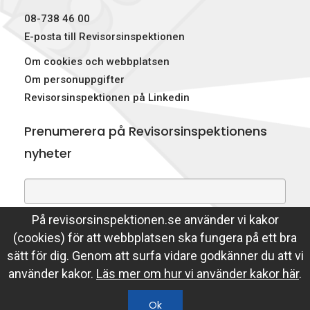
08-738 46 00
E-posta till Revisorsinspektionen
Om cookies och webbplatsen
Om personuppgifter
Revisorsinspektionen på Linkedin
Prenumerera på Revisorsinspektionens
nyheter
På revisorsinspektionen.se använder vi kakor
Genom att prenumerera på nyheter godkänner du att
(cookies) för att webbplatsen ska fungera på ett bra
Revisorsinspektionen lagrar din e-postadress.
sätt för dig. Genom att surfa vidare godkänner du att vi
Läs mer
använder kakor.
Läs mer om hur vi använder kakor här
.