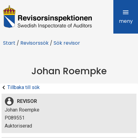
R
e
meny
v
Start
/
Revisorssök
/
Sök revisor
i
s
Johan Roempke
o
r
Tillbaka till sök
s
REVISOR
i
Johan Roempke
P089551
n
Auktoriserad
s