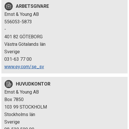
p
ARBETSGIVARE
Ernst & Young AB
e
556053-5873
k
-
401 82 GÖTEBORG
t
Västra Götalands län
i
Sverige
031-63 77 00
o
www.ey.com/se_sv
n
HUVUDKONTOR
e
Ernst & Young AB
n
Box 7850
103 99 STOCKHOLM
Stockholms län
Sverige