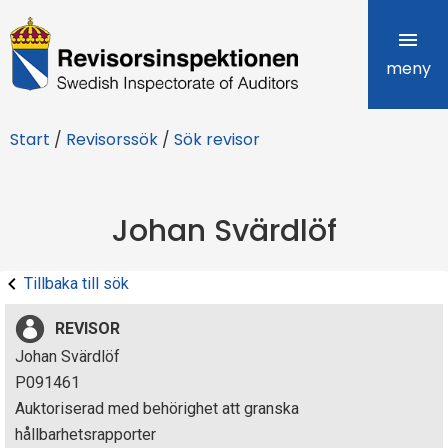
R
e
meny
v
Start
/
Revisorssök
/
Sök revisor
i
s
Johan Svärdlöf
o
r
Tillbaka till sök
s
REVISOR
i
Johan Svärdlöf
P091461
n
Auktoriserad med behörighet att granska
s
hållbarhetsrapporter