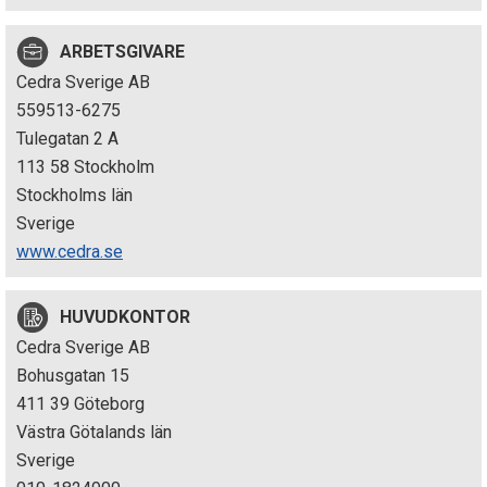
p
ARBETSGIVARE
e
Cedra Sverige AB
k
559513-6275
Tulegatan 2 A
t
113 58 Stockholm
i
Stockholms län
Sverige
o
www.cedra.se
n
HUVUDKONTOR
e
Cedra Sverige AB
n
Bohusgatan 15
411 39 Göteborg
Västra Götalands län
Sverige