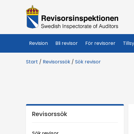
R
e
v
Revision
Bli revisor
För revisorer
Tills
i
Start
/
Revisorssök
/
Sök revisor
s
o
r
s
Revisorssök
i
Sök revisor