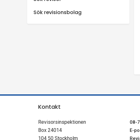
n
Sök revisionsbolag
s
p
e
k
t
i
Kontakt
o
Revisorsinspektionen
08-7
Box 24014
E-pos
n
104 50 Stockholm
Revi