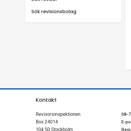
n
Sök revisionsbolag
s
p
e
k
t
i
Kontakt
o
Revisorsinspektionen
08-7
Box 24014
E-pos
n
104 50 Stockholm
Revi