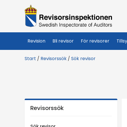
R
e
v
Revision
Bli revisor
För revisorer
Tills
i
Start
/
Revisorssök
/
Sök revisor
s
o
r
s
Revisorssök
i
Sök revisor