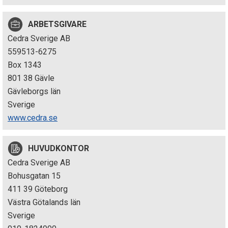
p
ARBETSGIVARE
e
Cedra Sverige AB
k
559513-6275
Box 1343
t
801 38 Gävle
i
Gävleborgs län
Sverige
o
www.cedra.se
n
HUVUDKONTOR
e
Cedra Sverige AB
n
Bohusgatan 15
411 39 Göteborg
Västra Götalands län
Sverige