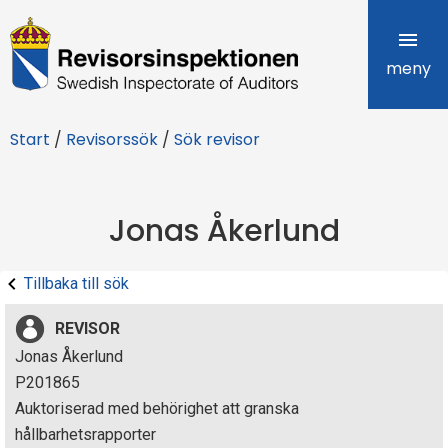
R
e
meny
v
Start
/
Revisorssök
/
Sök revisor
i
s
Jonas Åkerlund
o
r
Tillbaka till sök
s
REVISOR
i
Jonas Åkerlund
P201865
n
Auktoriserad med behörighet att granska
s
hållbarhetsrapporter