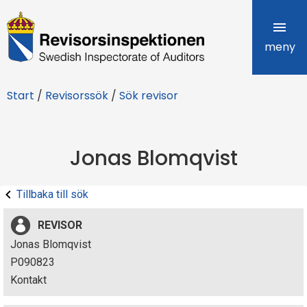
R
e
meny
v
Start
/
Revisorssök
/
Sök revisor
i
s
Jonas Blomqvist
o
r
Tillbaka till sök
s
REVISOR
i
Jonas Blomqvist
P090823
n
Kontakt
s