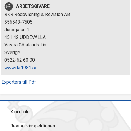
p
ARBETSGIVARE
RKR Redovisning & Revision AB
e
556543-7505
k
Junogatan 1
451 42 UDDEVALLA
t
Västra Götalands län
i
Sverige
0522-62 60 00
o
www.rkr1981.se
n
Exportera till Pdf
e
n
Kontakt
Revisorsinspektionen