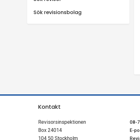
n
Sök revisionsbolag
s
p
e
k
t
i
Kontakt
o
Revisorsinspektionen
08-7
Box 24014
E-pos
n
104 50 Stockholm
Revi