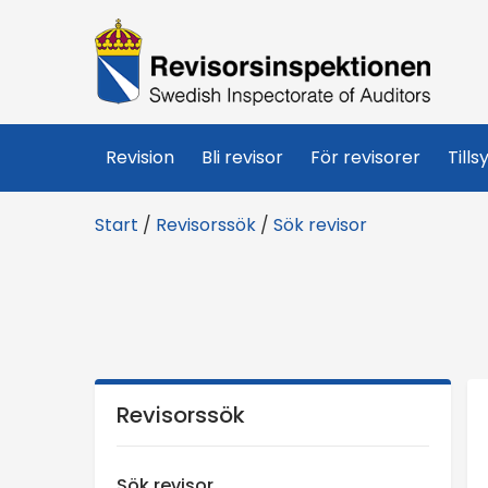
R
e
v
Revision
Bli revisor
För revisorer
Tills
i
Start
/
Revisorssök
/
Sök revisor
s
o
r
s
Revisorssök
i
Sök revisor