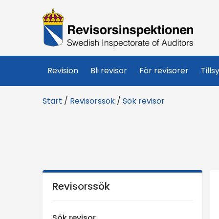
R
e
v
Revision
Bli revisor
För revisorer
Tills
i
Start
/
Revisorssök
/
Sök revisor
s
o
r
s
Revisorssök
i
Sök revisor