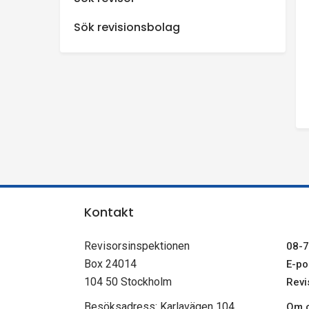
n
Sök revisionsbolag
s
p
e
k
t
Kontakt
i
Revisorsinspektionen
08-7
o
Box 24014
E-pos
104 50 Stockholm
Revi
n
Besöksadress: Karlavägen 104
Om c