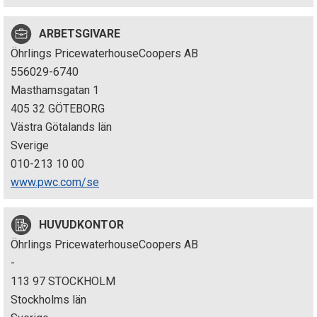
p
ARBETSGIVARE
e
Öhrlings PricewaterhouseCoopers AB
k
556029-6740
Masthamsgatan 1
t
405 32 GÖTEBORG
i
Västra Götalands län
Sverige
o
010-213 10 00
n
www.pwc.com/se
e
HUVUDKONTOR
n
Öhrlings PricewaterhouseCoopers AB
-
113 97 STOCKHOLM
Stockholms län