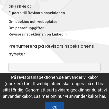
08-738 46 00
E-posta till Revisorsinspektionen
Om cookies och webbplatsen
Om personuppgifter
Revisorsinspektionen på Linkedin
Prenumerera på Revisorsinspektionens
nyheter
På revisorsinspektionen.se använder vi kakor
Genom att prenumerera på nyheter godkänner du att
(cookies) för att webbplatsen ska fungera på ett bra
Revisorsinspektionen lagrar din e-postadress.
sätt för dig. Genom att surfa vidare godkänner du att vi
Läs mer
använder kakor.
Läs mer om hur vi använder kakor här
.