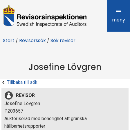
R
e
meny
v
Start
/
Revisorssök
/
Sök revisor
i
s
Josefine Lövgren
o
r
Tillbaka till sök
s
REVISOR
i
Josefine Lövgren
P203657
n
Auktoriserad med behörighet att granska
s
hållbarhetsrapporter