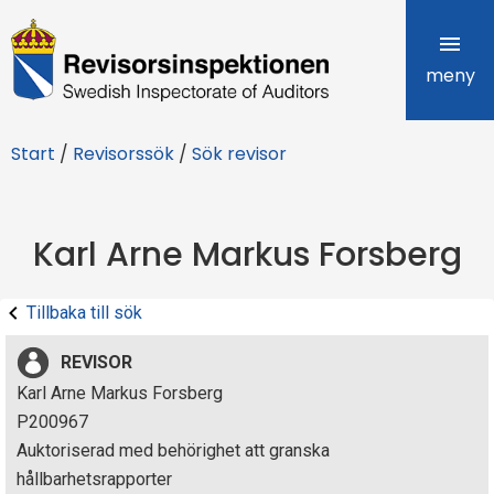
R
e
meny
v
Start
/
Revisorssök
/
Sök revisor
i
s
Karl Arne Markus Forsberg
o
r
Tillbaka till sök
s
REVISOR
i
Karl Arne Markus Forsberg
P200967
n
Auktoriserad med behörighet att granska
s
hållbarhetsrapporter