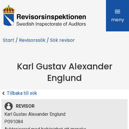
R
e
meny
v
Start
/
Revisorssök
/
Sök revisor
i
s
Karl Gustav Alexander
o
Englund
r
s
Tillbaka till sök
i
REVISOR
n
Karl Gustav Alexander Englund
P091084
s