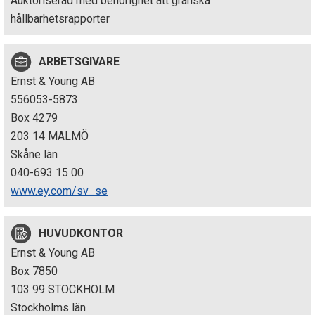
Auktoriserad med behörighet att granska
p
hållbarhetsrapporter
e
ARBETSGIVARE
k
Ernst & Young AB
t
556053-5873
Box 4279
i
203 14 MALMÖ
o
Skåne län
040-693 15 00
n
www.ey.com/sv_se
e
HUVUDKONTOR
n
Ernst & Young AB
Box 7850
103 99 STOCKHOLM
Stockholms län