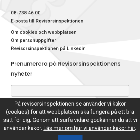
08-738 46 00
E-posta till Revisorsinspektionen
Om cookies och webbplatsen
Om personuppgifter
Revisorsinspektionen på Linkedin
Prenumerera på Revisorsinspektionens
nyheter
På revisorsinspektionen.se använder vi kakor
Genom att prenumerera på nyheter godkänner du att
(cookies) för att webbplatsen ska fungera på ett bra
Revisorsinspektionen lagrar din e-postadress.
sätt för dig. Genom att surfa vidare godkänner du att vi
Läs mer
använder kakor.
Läs mer om hur vi använder kakor här
.