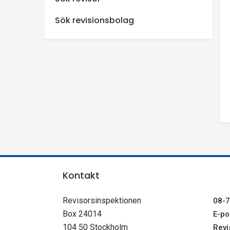
n
Sök revisionsbolag
s
p
e
k
t
i
Kontakt
o
Revisorsinspektionen
08-7
Box 24014
E-pos
n
104 50 Stockholm
Revi