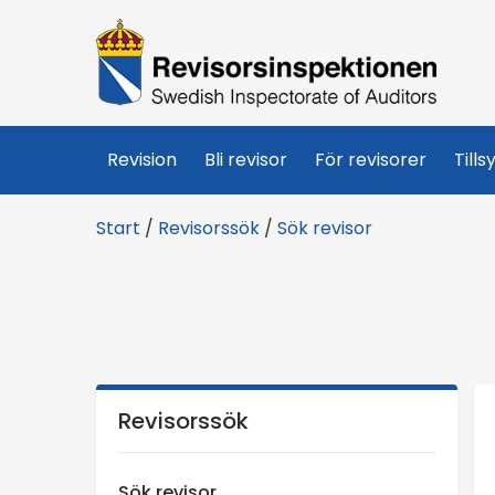
R
e
v
Revision
Bli revisor
För revisorer
Tills
i
Start
/
Revisorssök
/
Sök revisor
s
o
r
s
Revisorssök
i
Sök revisor