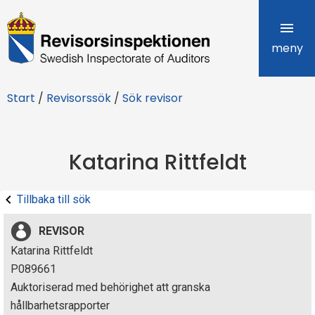
R
e
meny
v
Start
/
Revisorssök
/
Sök revisor
i
s
Katarina Rittfeldt
o
r
Tillbaka till sök
s
REVISOR
i
Katarina Rittfeldt
P089661
n
Auktoriserad med behörighet att granska
s
hållbarhetsrapporter