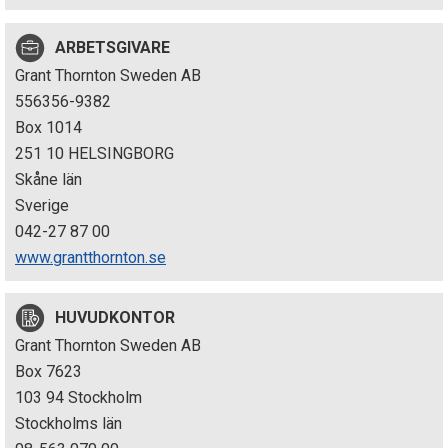
p
ARBETSGIVARE
e
Grant Thornton Sweden AB
k
556356-9382
Box 1014
t
251 10 HELSINGBORG
i
Skåne län
Sverige
o
042-27 87 00
n
www.grantthornton.se
e
HUVUDKONTOR
n
Grant Thornton Sweden AB
Box 7623
103 94 Stockholm
Stockholms län