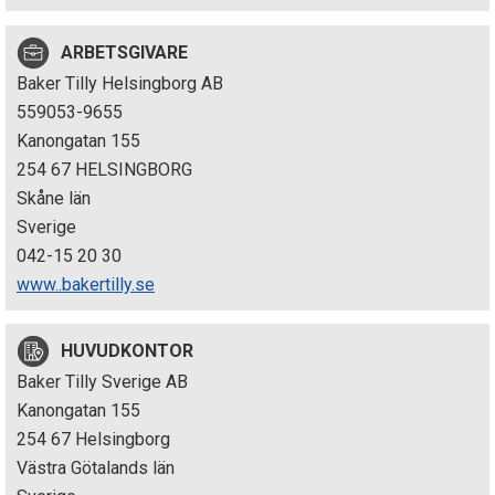
p
ARBETSGIVARE
e
Baker Tilly Helsingborg AB
k
559053-9655
Kanongatan 155
t
254 67 HELSINGBORG
i
Skåne län
Sverige
o
042-15 20 30
n
www..bakertilly.se
e
HUVUDKONTOR
n
Baker Tilly Sverige AB
Kanongatan 155
254 67 Helsingborg
Västra Götalands län