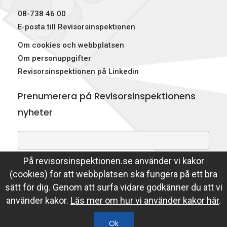
08-738 46 00
E-posta till Revisorsinspektionen
Om cookies och webbplatsen
Om personuppgifter
Revisorsinspektionen på Linkedin
Prenumerera på Revisorsinspektionens
nyheter
På revisorsinspektionen.se använder vi kakor
Genom att prenumerera på nyheter godkänner du att
(cookies) för att webbplatsen ska fungera på ett bra
Revisorsinspektionen lagrar din e-postadress.
sätt för dig. Genom att surfa vidare godkänner du att vi
Läs mer
använder kakor.
Läs mer om hur vi använder kakor här
.