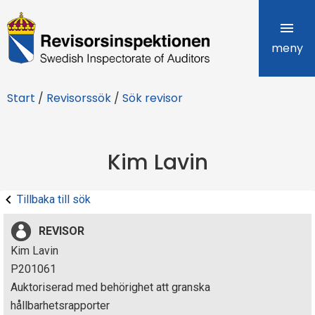
R
e
meny
v
Start
/
Revisorssök
/
Sök revisor
i
s
Kim Lavin
o
r
Tillbaka till sök
s
REVISOR
i
Kim Lavin
P201061
n
Auktoriserad med behörighet att granska
s
hållbarhetsrapporter