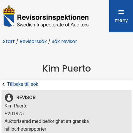
R
e
meny
v
Start
/
Revisorssök
/
Sök revisor
i
s
Kim Puerto
o
r
Tillbaka till sök
s
REVISOR
i
Kim Puerto
P201925
n
Auktoriserad med behörighet att granska
s
hållbarhetsrapporter