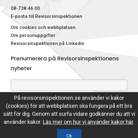
08-738 46 00
E-posta till Revisorsinspektionen
Om cookies och webbplatsen
Om personuppgifter
Revisorsinspektionen på Linkedin
Prenumerera på Revisorsinspektionens
nyheter
På revisorsinspektionen.se använder vi kakor
Genom att prenumerera på nyheter godkänner du att
(cookies) för att webbplatsen ska fungera på ett bra
Revisorsinspektionen lagrar din e-postadress.
sätt för dig. Genom att surfa vidare godkänner du att vi
Läs mer
använder kakor.
Läs mer om hur vi använder kakor här
.