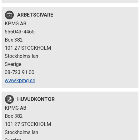
p
ARBETSGIVARE
e
KPMG AB
k
556043-4465
Box 382
t
101 27 STOCKHOLM
i
Stockholms län
Sverige
o
08-723 91 00
n
www.kpmg.se
e
HUVUDKONTOR
n
KPMG AB
Box 382
101 27 STOCKHOLM
Stockholms län