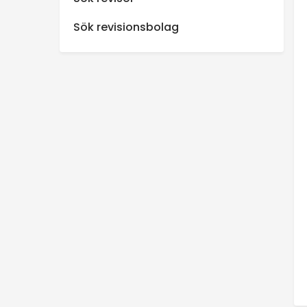
n
Sök revisionsbolag
s
p
e
k
t
i
o
n