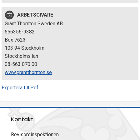
p
ARBETSGIVARE
e
Grant Thornton Sweden AB
k
556356-9382
Box 7623
t
103 94 Stockholm
i
Stockholms län
08-563 070 00
o
www.grantthornton.se
n
Exportera till Pdf
e
n
Kontakt
Revisorsinspektionen