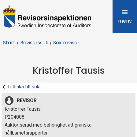
R
e
meny
v
Start
/
Revisorssök
/
Sök revisor
i
s
Kristoffer Tausis
o
r
Tillbaka till sök
s
REVISOR
i
Kristoffer Tausis
P204008
n
Auktoriserad med behörighet att granska
s
hållbarhetsrapporter