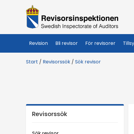
R
e
v
Revision
Bli revisor
För revisorer
Tills
i
Start
/
Revisorssök
/
Sök revisor
s
o
r
s
Revisorssök
i
Sök revisor