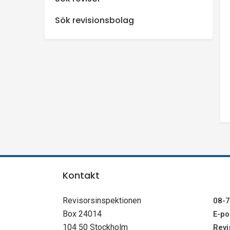
n
Sök revisionsbolag
s
p
e
k
t
i
Kontakt
o
Revisorsinspektionen
08-7
Box 24014
E-pos
n
104 50 Stockholm
Revi