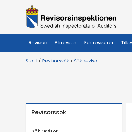
R
e
v
Revision
Bli revisor
För revisorer
Tills
i
Start
/
Revisorssök
/
Sök revisor
s
o
r
s
Revisorssök
i
Sök revisor