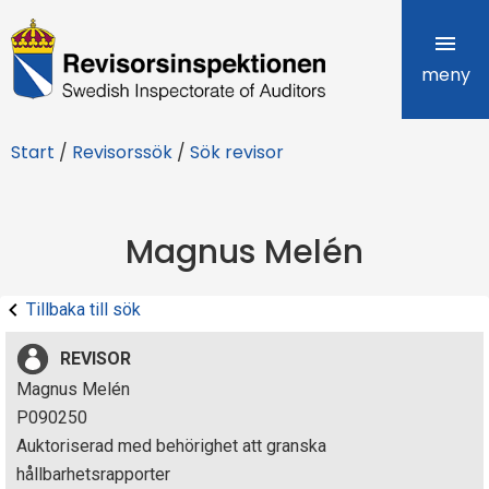
R
e
meny
v
Start
/
Revisorssök
/
Sök revisor
i
s
Magnus Melén
o
r
Tillbaka till sök
s
REVISOR
i
Magnus Melén
P090250
n
Auktoriserad med behörighet att granska
s
hållbarhetsrapporter