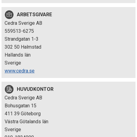
p
ARBETSGIVARE
e
Cedra Sverige AB
k
559513-6275
Strandgatan 1-3
t
302 50 Halmstad
i
Hallands län
Sverige
o
www.cedra.se
n
HUVUDKONTOR
e
Cedra Sverige AB
n
Bohusgatan 15
411 39 Göteborg
Västra Götalands län
Sverige