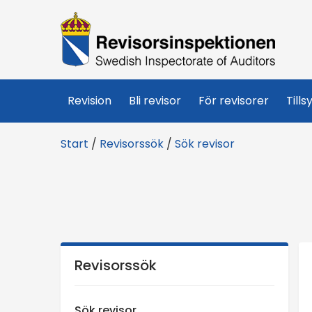
R
e
v
Revision
Bli revisor
För revisorer
Tills
i
Start
/
Revisorssök
/
Sök revisor
s
o
r
s
Revisorssök
i
Sök revisor