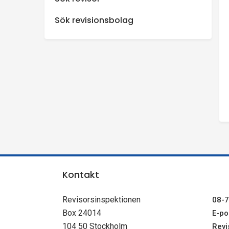
n
Sök revisionsbolag
s
p
e
k
t
i
Kontakt
o
Revisorsinspektionen
08-7
Box 24014
E-pos
n
104 50 Stockholm
Revi