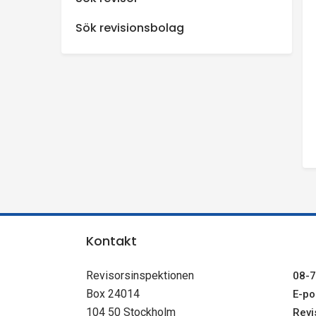
n
Sök revisionsbolag
s
p
e
k
t
i
Kontakt
o
Revisorsinspektionen
08-7
Box 24014
E-pos
n
104 50 Stockholm
Revi