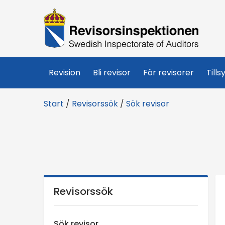
R
e
v
Revision
Bli revisor
För revisorer
Tills
i
Start
/
Revisorssök
/
Sök revisor
s
o
r
s
Revisorssök
i
Sök revisor