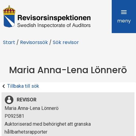
R
e
meny
v
Start
/
Revisorssök
/
Sök revisor
i
s
Maria Anna-Lena Lönnerö
o
r
Tillbaka till sök
s
REVISOR
i
Maria Anna-Lena Lönnerö
P092581
n
Auktoriserad med behörighet att granska
s
hållbarhetsrapporter