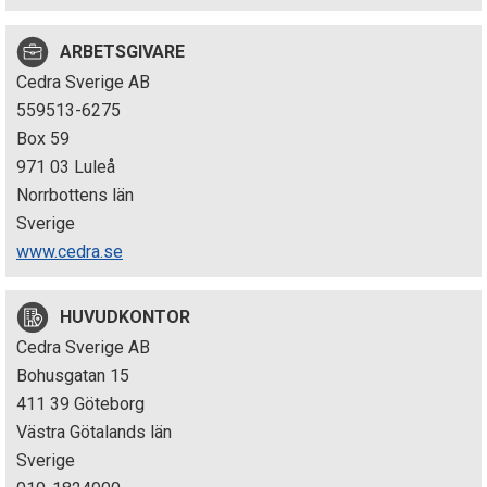
p
ARBETSGIVARE
e
Cedra Sverige AB
k
559513-6275
Box 59
t
971 03 Luleå
i
Norrbottens län
Sverige
o
www.cedra.se
n
HUVUDKONTOR
e
Cedra Sverige AB
n
Bohusgatan 15
411 39 Göteborg
Västra Götalands län
Sverige