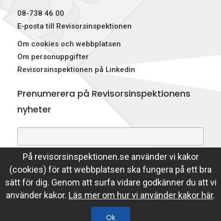
08-738 46 00
E-posta till Revisorsinspektionen
Om cookies och webbplatsen
Om personuppgifter
Revisorsinspektionen på Linkedin
Prenumerera på Revisorsinspektionens
nyheter
På revisorsinspektionen.se använder vi kakor
Genom att prenumerera på nyheter godkänner du att
(cookies) för att webbplatsen ska fungera på ett bra
Revisorsinspektionen lagrar din e-postadress.
sätt för dig. Genom att surfa vidare godkänner du att vi
Läs mer
använder kakor.
Läs mer om hur vi använder kakor här
.