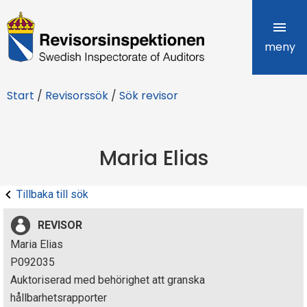
R
e
meny
v
Start
/
Revisorssök
/
Sök revisor
i
s
Maria Elias
o
r
Tillbaka till sök
s
REVISOR
i
Maria Elias
P092035
n
Auktoriserad med behörighet att granska
s
hållbarhetsrapporter