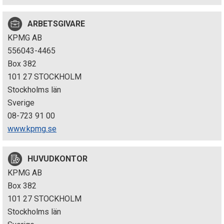
p
ARBETSGIVARE
e
KPMG AB
k
556043-4465
Box 382
t
101 27 STOCKHOLM
i
Stockholms län
Sverige
o
08-723 91 00
n
www.kpmg.se
e
HUVUDKONTOR
n
KPMG AB
Box 382
101 27 STOCKHOLM
Stockholms län