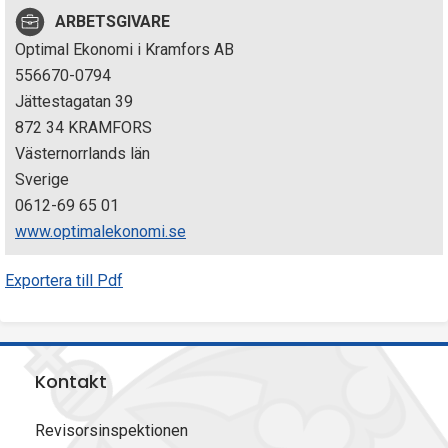
p
ARBETSGIVARE
Optimal Ekonomi i Kramfors AB
e
556670-0794
k
Jättestagatan 39
872 34 KRAMFORS
t
Västernorrlands län
i
Sverige
0612-69 65 01
o
www.optimalekonomi.se
n
Exportera till Pdf
e
n
Kontakt
Revisorsinspektionen