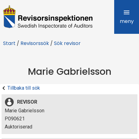
R
e
meny
v
Start
/
Revisorssök
/
Sök revisor
i
s
Marie Gabrielsson
o
r
Tillbaka till sök
s
REVISOR
i
Marie Gabrielsson
P090621
n
Auktoriserad
s