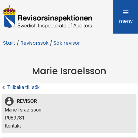
R
e
meny
v
Start
/
Revisorssök
/
Sök revisor
i
s
Marie Israelsson
o
r
Tillbaka till sök
s
REVISOR
i
Marie Israelsson
P089781
n
Kontakt
s