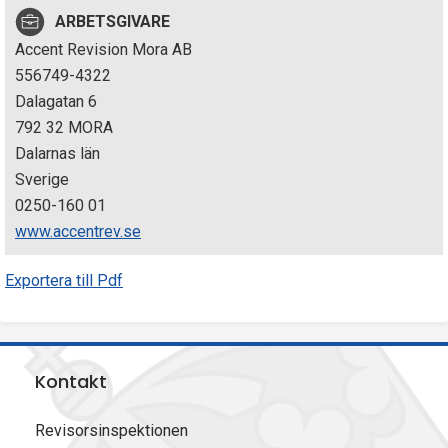
p
ARBETSGIVARE
Accent Revision Mora AB
e
556749-4322
k
Dalagatan 6
792 32 MORA
t
Dalarnas län
i
Sverige
0250-160 01
o
www.accentrev.se
n
Exportera till Pdf
e
n
Kontakt
Revisorsinspektionen