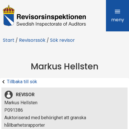
R
e
meny
v
Start
/
Revisorssök
/
Sök revisor
i
s
Markus Hellsten
o
r
Tillbaka till sök
s
REVISOR
i
Markus Hellsten
P091386
n
Auktoriserad med behörighet att granska
s
hållbarhetsrapporter