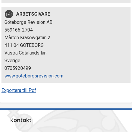
p
ARBETSGIVARE
e
Göteborgs Revision AB
k
559166-2704
Mårten Krakowgatan 2
t
411 04 GÖTEBORG
i
Västra Götalands län
Sverige
o
0705920499
n
www.goteborgsrevision.com
e
Exportera till Pdf
n
Kontakt