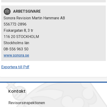
p
ARBETSGIVARE
e
Sonora Revision Martin Hammare AB
k
556772-2896
Fiskargatan 8, 3 tr
t
116 20 STOCKHOLM
i
Stockholms län
08-556 963 50
o
www.sonora.se
n
Exportera till Pdf
e
n
Kontakt
Revisorsinspektionen