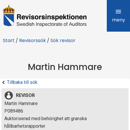
R
e
meny
v
Start
/
Revisorssök
/
Sök revisor
i
s
Martin Hammare
o
r
Tillbaka till sök
s
REVISOR
i
Martin Hammare
P089486
n
Auktoriserad med behörighet att granska
s
hållbarhetsrapporter