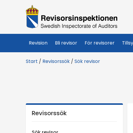
R
e
v
Revision
Bli revisor
För revisorer
Tills
i
Start
/
Revisorssök
/
Sök revisor
s
o
r
s
Revisorssök
i
Sök revisor