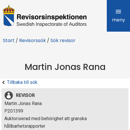
R
e
meny
v
Start
/
Revisorssök
/
Sök revisor
i
s
Martin Jonas Rana
o
r
Tillbaka till sök
s
REVISOR
i
Martin Jonas Rana
P201399
n
Auktoriserad med behörighet att granska
s
hållbarhetsrapporter