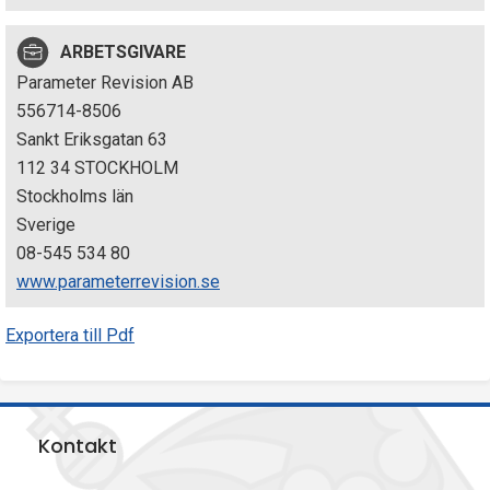
p
ARBETSGIVARE
e
Parameter Revision AB
k
556714-8506
Sankt Eriksgatan 63
t
112 34 STOCKHOLM
i
Stockholms län
Sverige
o
08-545 534 80
n
www.parameterrevision.se
e
Exportera till Pdf
n
Kontakt