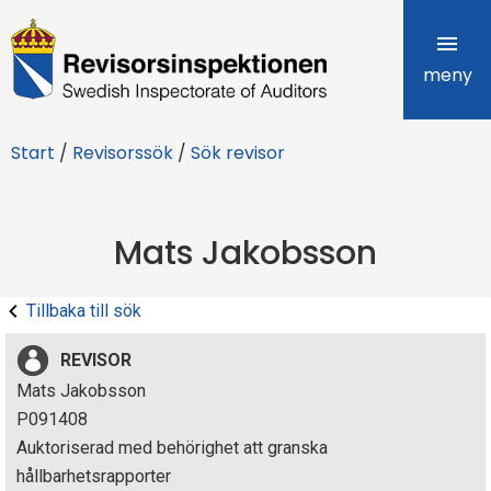
R
e
meny
v
Start
/
Revisorssök
/
Sök revisor
i
s
Mats Jakobsson
o
r
Tillbaka till sök
s
REVISOR
i
Mats Jakobsson
P091408
n
Auktoriserad med behörighet att granska
s
hållbarhetsrapporter