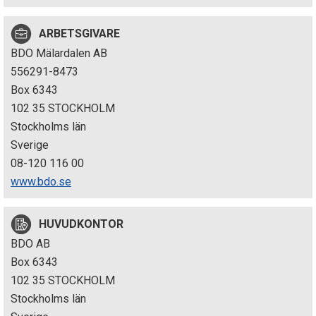
p
ARBETSGIVARE
e
BDO Mälardalen AB
k
556291-8473
Box 6343
t
102 35 STOCKHOLM
i
Stockholms län
Sverige
o
08-120 116 00
n
www.bdo.se
e
HUVUDKONTOR
n
BDO AB
Box 6343
102 35 STOCKHOLM
Stockholms län