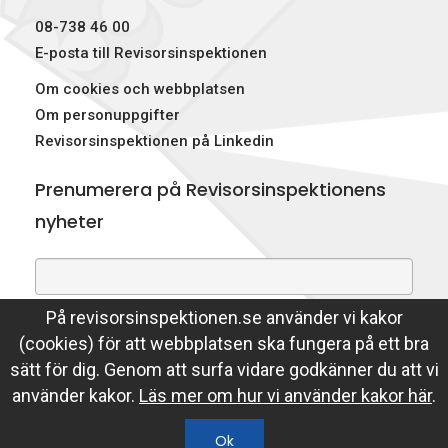
08-738 46 00
E-posta till Revisorsinspektionen
Om cookies och webbplatsen
Om personuppgifter
Revisorsinspektionen på Linkedin
Prenumerera på Revisorsinspektionens
nyheter
På revisorsinspektionen.se använder vi kakor
Genom att prenumerera på nyheter godkänner du att
(cookies) för att webbplatsen ska fungera på ett bra
Revisorsinspektionen lagrar din e-postadress.
sätt för dig. Genom att surfa vidare godkänner du att vi
Läs mer
använder kakor.
Läs mer om hur vi använder kakor här
.