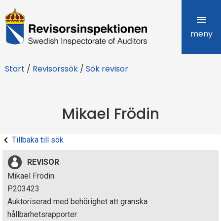
R
e
meny
v
Start
/
Revisorssök
/
Sök revisor
i
s
Mikael Frödin
o
r
Tillbaka till sök
s
REVISOR
i
Mikael Frödin
P203423
n
Auktoriserad med behörighet att granska
s
hållbarhetsrapporter