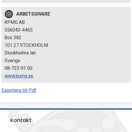
p
ARBETSGIVARE
e
KPMG AB
k
556043-4465
Box 382
t
101 27 STOCKHOLM
i
Stockholms län
Sverige
o
08-723 91 00
n
www.kpmg.se
e
Exportera till Pdf
n
Kontakt