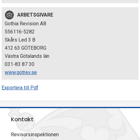
p
ARBETSGIVARE
e
Gothia Revision AB
k
556116-5282
Skårs Led 3 B
t
412 63 GÖTEBORG
i
Västra Götalands län
031-83 87 30
o
www.gotrev.se
n
Exportera till Pdf
e
n
Kontakt
Revisorsinspektionen