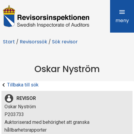
R
e
meny
v
Start
/
Revisorssök
/
Sök revisor
i
s
Oskar Nyström
o
r
Tillbaka till sök
s
REVISOR
i
Oskar Nyström
P203733
n
Auktoriserad med behörighet att granska
s
hållbarhetsrapporter