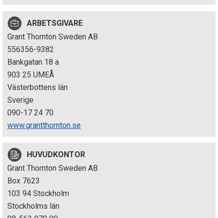
p
ARBETSGIVARE
e
Grant Thornton Sweden AB
k
556356-9382
Bankgatan 18 a
t
903 25 UMEÅ
i
Västerbottens län
Sverige
o
090-17 24 70
n
www.grantthornton.se
e
HUVUDKONTOR
n
Grant Thornton Sweden AB
Box 7623
103 94 Stockholm
Stockholms län