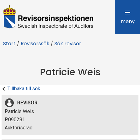
R
e
meny
v
Start
/
Revisorssök
/
Sök revisor
i
s
Patricie Weis
o
r
Tillbaka till sök
s
REVISOR
i
Patricie Weis
P090281
n
Auktoriserad
s