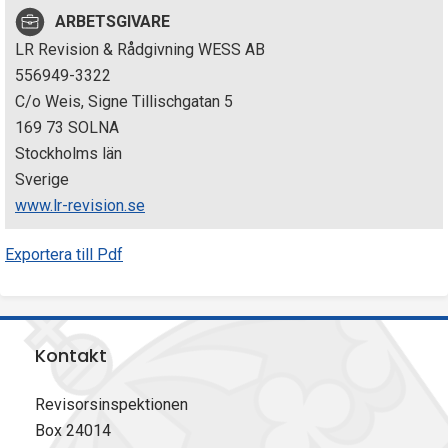
p
ARBETSGIVARE
LR Revision & Rådgivning WESS AB
e
556949-3322
k
C/o Weis, Signe Tillischgatan 5
169 73 SOLNA
t
Stockholms län
i
Sverige
www.lr-revision.se
o
Exportera till Pdf
n
e
n
Kontakt
Revisorsinspektionen
Box 24014