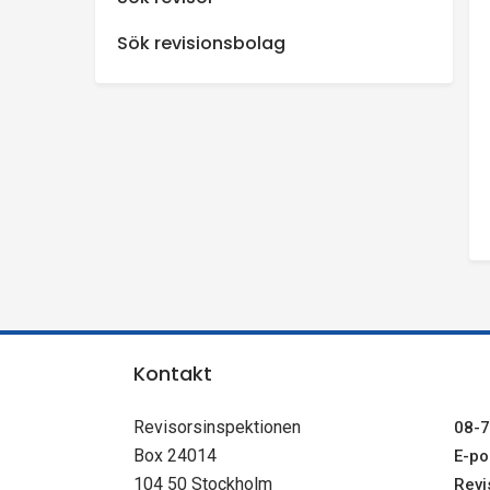
n
Sök revisionsbolag
s
p
e
k
t
i
Kontakt
o
Revisorsinspektionen
08-7
Box 24014
E-pos
n
104 50 Stockholm
Revi