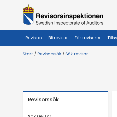
R
e
v
Revision
Bli revisor
För revisorer
Tills
i
Start
/
Revisorssök
/
Sök revisor
s
o
r
s
Revisorssök
i
Sök revisor