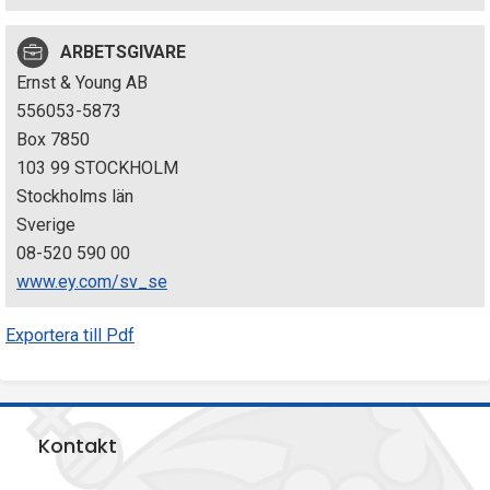
p
ARBETSGIVARE
e
Ernst & Young AB
k
556053-5873
Box 7850
t
103 99 STOCKHOLM
i
Stockholms län
Sverige
o
08-520 590 00
n
www.ey.com/sv_se
e
Exportera till Pdf
n
Kontakt