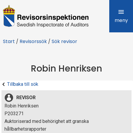
R
e
meny
v
Start
/
Revisorssök
/
Sök revisor
i
s
Robin Henriksen
o
r
Tillbaka till sök
s
REVISOR
i
Robin Henriksen
P203271
n
Auktoriserad med behörighet att granska
s
hållbarhetsrapporter