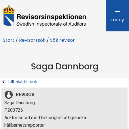
R
e
meny
v
Start
/
Revisorssök
/
Sök revisor
i
s
Saga Dannborg
o
r
Tillbaka till sök
s
REVISOR
i
Saga Dannborg
P203726
n
Auktoriserad med behörighet att granska
s
hållbarhetsrapporter