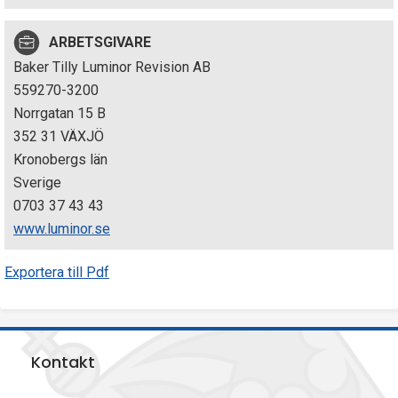
p
ARBETSGIVARE
e
Baker Tilly Luminor Revision AB
k
559270-3200
Norrgatan 15 B
t
352 31 VÄXJÖ
i
Kronobergs län
Sverige
o
0703 37 43 43
n
www.luminor.se
e
Exportera till Pdf
n
Kontakt