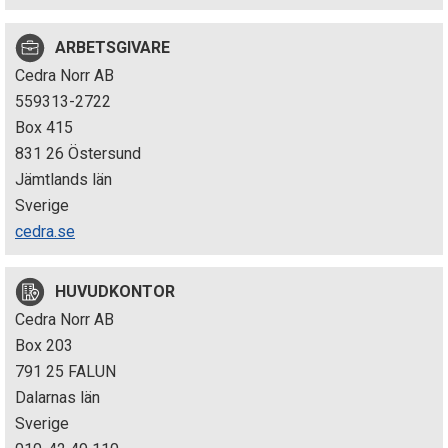
p
ARBETSGIVARE
e
Cedra Norr AB
k
559313-2722
Box 415
t
831 26 Östersund
i
Jämtlands län
Sverige
o
cedra.se
n
HUVUDKONTOR
e
Cedra Norr AB
n
Box 203
791 25 FALUN
Dalarnas län
Sverige