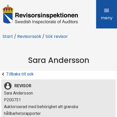
R
e
meny
v
Start
/
Revisorssök
/
Sök revisor
i
s
Sara Andersson
o
r
Tillbaka till sök
s
REVISOR
i
Sara Andersson
P200731
n
Auktoriserad med behörighet att granska
s
hållbarhetsrapporter