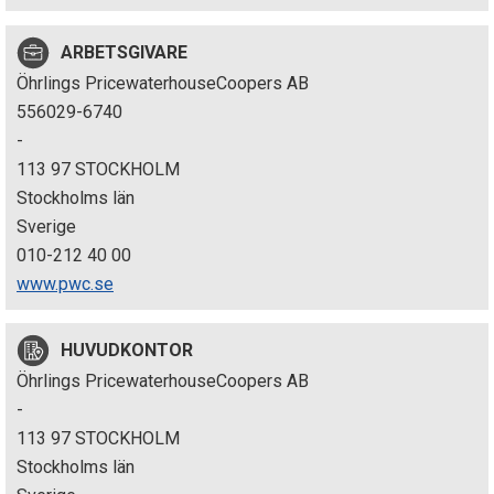
p
ARBETSGIVARE
e
Öhrlings PricewaterhouseCoopers AB
k
556029-6740
-
t
113 97 STOCKHOLM
i
Stockholms län
Sverige
o
010-212 40 00
n
www.pwc.se
e
HUVUDKONTOR
n
Öhrlings PricewaterhouseCoopers AB
-
113 97 STOCKHOLM
Stockholms län