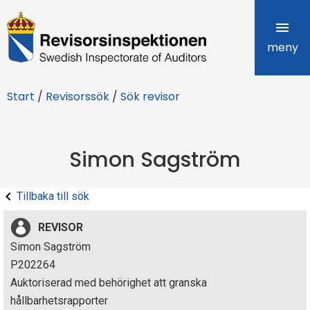
R
e
meny
v
Start
/
Revisorssök
/
Sök revisor
i
s
Simon Sagström
o
r
Tillbaka till sök
s
REVISOR
i
Simon Sagström
P202264
n
Auktoriserad med behörighet att granska
s
hållbarhetsrapporter