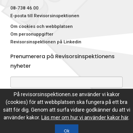
08-738 46 00
E-posta till Revisorsinspektionen
Om cookies och webbplatsen
Om personuppgifter
Revisorsinspektionen på Linkedin
Prenumerera på Revisorsinspektionens
nyheter
På revisorsinspektionen.se använder vi kakor
Genom att prenumerera på nyheter godkänner du att
(cookies) för att webbplatsen ska fungera på ett bra
Revisorsinspektionen lagrar din e-postadress.
sätt för dig. Genom att surfa vidare godkänner du att vi
Läs mer
använder kakor.
Läs mer om hur vi använder kakor här
.