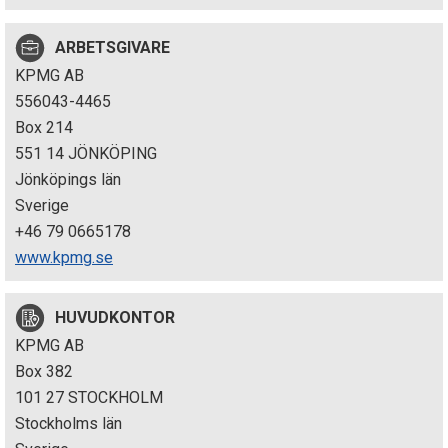
p
ARBETSGIVARE
e
KPMG AB
k
556043-4465
Box 214
t
551 14 JÖNKÖPING
i
Jönköpings län
Sverige
o
+46 79 0665178
n
www.kpmg.se
e
HUVUDKONTOR
n
KPMG AB
Box 382
101 27 STOCKHOLM
Stockholms län