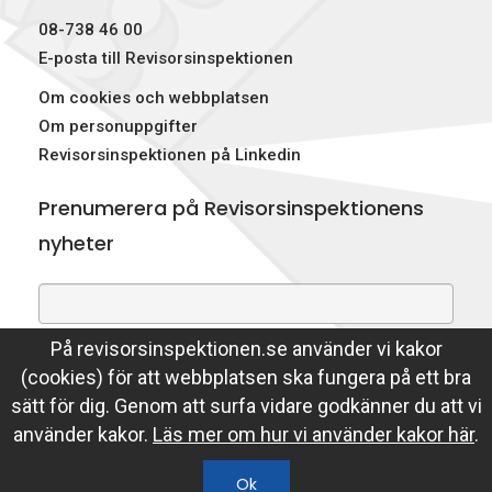
08-738 46 00
E-posta till Revisorsinspektionen
Om cookies och webbplatsen
Om personuppgifter
Revisorsinspektionen på Linkedin
Prenumerera på Revisorsinspektionens
nyheter
På revisorsinspektionen.se använder vi kakor
Genom att prenumerera på nyheter godkänner du att
(cookies) för att webbplatsen ska fungera på ett bra
Revisorsinspektionen lagrar din e-postadress.
sätt för dig. Genom att surfa vidare godkänner du att vi
Läs mer
använder kakor.
Läs mer om hur vi använder kakor här
.