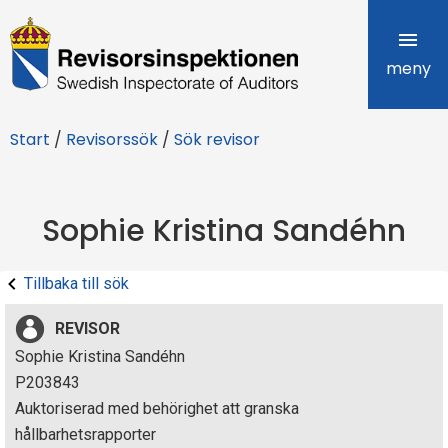
R
e
meny
v
Start
/
Revisorssök
/
Sök revisor
i
s
Sophie Kristina Sandéhn
o
r
Tillbaka till sök
s
REVISOR
i
Sophie Kristina Sandéhn
P203843
n
Auktoriserad med behörighet att granska
s
hållbarhetsrapporter