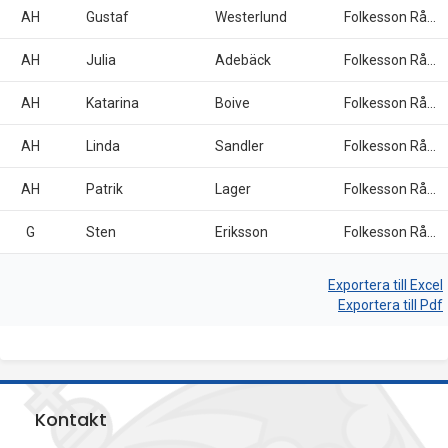
p
AH
Gustaf
Westerlund
Folkesson Råd & Revision AB
e
AH
Julia
Adebäck
Folkesson Råd & Revision AB
k
AH
Katarina
Boive
Folkesson Råd & Revision AB
t
AH
Linda
Sandler
Folkesson Råd & Revision AB
i
AH
Patrik
Lager
Folkesson Råd & Revision AB
o
G
Sten
Eriksson
Folkesson Råd & Revision AB
n
Exportera till Excel
e
Exportera till Pdf
n
Kontakt