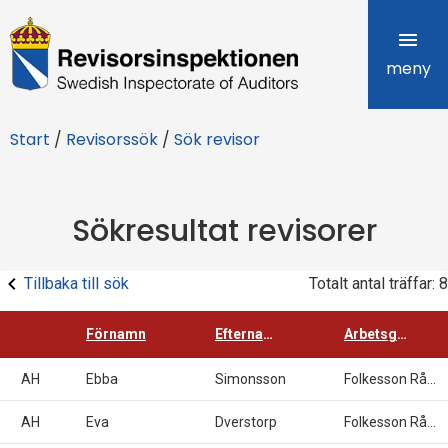
R
e
meny
v
Start
/
Revisorssök
/
Sök revisor
i
s
Sökresultat revisorer
o
r
Tillbaka till sök
Totalt antal träffar: 8
s
Förnamn
Efternamn
Arbetsgivare
i
AH
Ebba
Simonsson
Folkesson Råd & Revision AB
n
AH
Eva
Dverstorp
Folkesson Råd & Revision AB
s