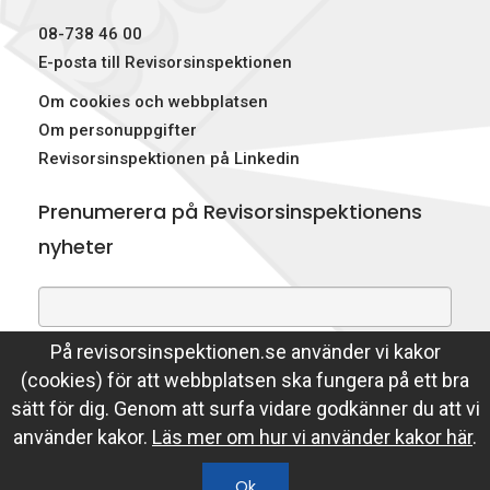
08-738 46 00
E-posta till Revisorsinspektionen
Om cookies och webbplatsen
Om personuppgifter
Revisorsinspektionen på Linkedin
Prenumerera på Revisorsinspektionens
nyheter
På revisorsinspektionen.se använder vi kakor
Genom att prenumerera på nyheter godkänner du att
(cookies) för att webbplatsen ska fungera på ett bra
Revisorsinspektionen lagrar din e-postadress.
sätt för dig. Genom att surfa vidare godkänner du att vi
Läs mer
använder kakor.
Läs mer om hur vi använder kakor här
.