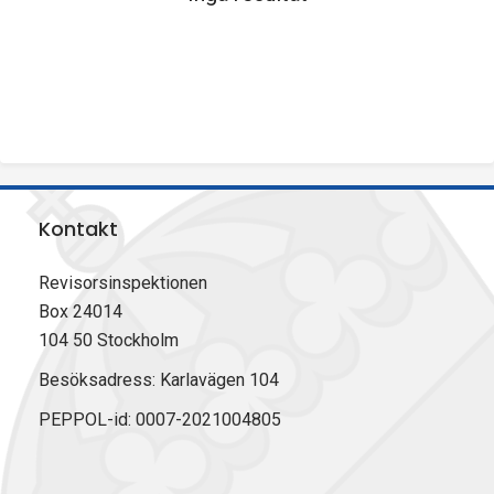
p
e
k
t
i
Kontakt
o
Revisorsinspektionen
n
Box 24014
e
104 50 Stockholm
n
Besöksadress: Karlavägen 104
PEPPOL-id: 0007-2021004805