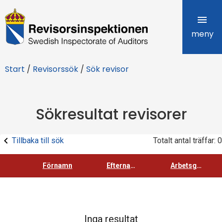
R
e
meny
v
Start
/
Revisorssök
/
Sök revisor
i
s
Sökresultat revisorer
o
r
Tillbaka till sök
Totalt antal träffar: 0
s
Förnamn
Efternamn
Arbetsgivare
i
n
s
Inga resultat